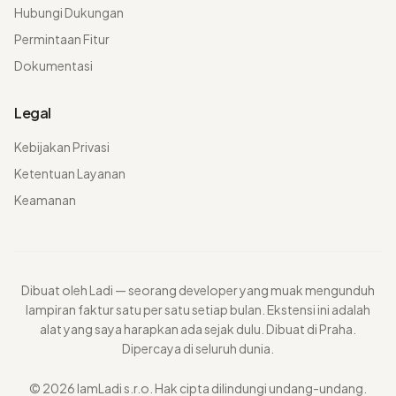
Hubungi Dukungan
Permintaan Fitur
Dokumentasi
Legal
Kebijakan Privasi
Ketentuan Layanan
Keamanan
Dibuat oleh Ladi — seorang developer yang muak mengunduh
lampiran faktur satu per satu setiap bulan. Ekstensi ini adalah
alat yang saya harapkan ada sejak dulu. Dibuat di Praha.
Dipercaya di seluruh dunia.
© 2026 IamLadi s.r.o. Hak cipta dilindungi undang-undang.