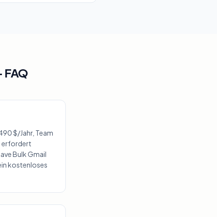
— FAQ
r 490 $/Jahr, Team
 erfordert
Save Bulk Gmail
ein kostenloses