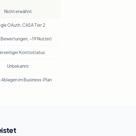
Nicht erwähnt
le OAuth, CASA Tier 2
 Bewertungen, ~19 Nutzer)
erseitiger Kontostatus
Unbekannt
e Ablagen im Business-Plan
istet