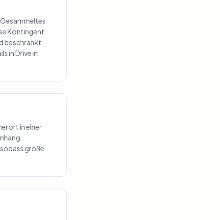
rt „Gesammeltes
ose Kontingent
ad beschränkt.
 in Drive in
erort in einer
 Anhang
, sodass große