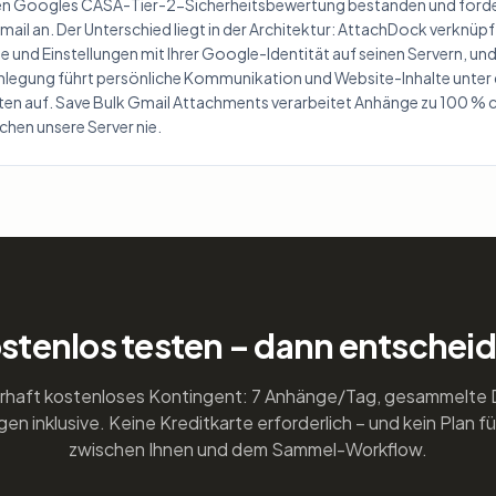
en Googles CASA-Tier-2-Sicherheitsbewertung bestanden und forde
mail an. Der Unterschied liegt in der Architektur: AttachDock verknüp
le und Einstellungen mit Ihrer Google-Identität auf seinen Servern, u
legung führt persönliche Kommunikation und Website-Inhalte unter
ten auf. Save Bulk Gmail Attachments verarbeitet Anhänge zu 100 % cl
ichen unsere Server nie.
stenlos testen – dann entschei
haft kostenloses Kontingent: 7 Anhänge/Tag, gesammelte 
n inklusive. Keine Kreditkarte erforderlich – und kein Plan f
zwischen Ihnen und dem Sammel-Workflow.