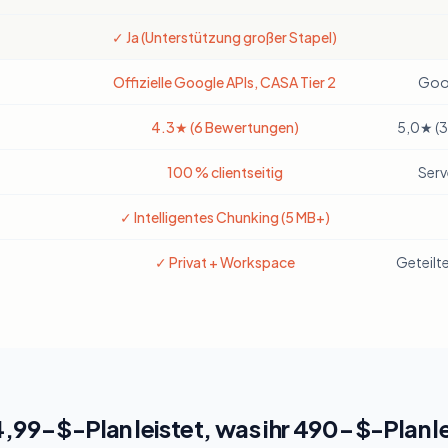
✓ Ja (Unterstützung großer Stapel)
Offizielle Google APIs, CASA Tier 2
Goog
4.3★ (6 Bewertungen)
5,0★ (3
100 % clientseitig
Serv
✓ Intelligentes Chunking (5 MB+)
✓ Privat + Workspace
Geteilt
4,99-$-Plan leistet, was ihr 490-$-Plan le