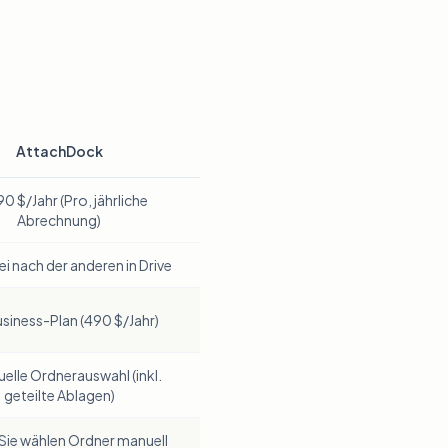
AttachDock
90 $/Jahr (Pro, jährliche
Abrechnung)
ei nach der anderen in Drive
siness-Plan (490 $/Jahr)
elle Ordnerauswahl (inkl.
geteilte Ablagen)
 Sie wählen Ordner manuell