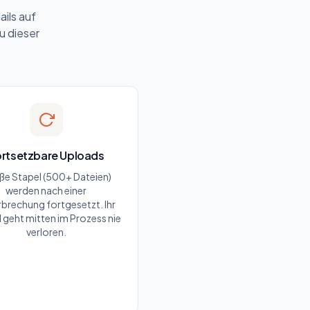
ils auf
au dieser
rtsetzbare Uploads
ße Stapel (500+ Dateien)
werden nach einer
brechung fortgesetzt. Ihr
 geht mitten im Prozess nie
verloren.