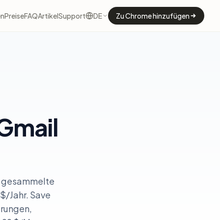
en
Preise
FAQ
Artikel
Support
DE
Zu Chrome hinzufügen
 Gmail
as gesammelte
 $/Jahr. Save
rungen,