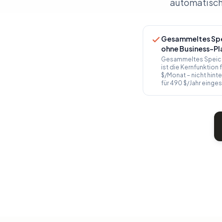
automatisch
Gesammeltes Spe
ohne Business-Pl
Gesammeltes Speiche
ist die Kernfunktion 
$/Monat – nicht hinte
für 490 $/Jahr einges