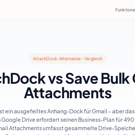
Funktion
AttachDock-Alternative – Vergleich
hDock vs Save Bulk
Attachments
st ein ausgefeiltes Anhang-Dock für Gmail – aber d
 Google Drive erfordert seinen Business-Plan für 490
mail Attachments umfasst gesammelte Drive-Speiche