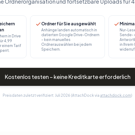
e Ordnerorganisation und fortsetzbare Uploads für 4
ichern
Ordner für Sie ausgewählt
Minimal
an
Anhänge landen automatisch in
Nur-Les
datierten Google Drive-Ordnern
Sende- 
rn in Drive
– kein manuelles
Antwortb
für 4,99
Ordnerauswählen bei jedem
in Ihre
r einem Tarif
Speichern.
widerruf
perrt.
Kostenlos testen – keine Kreditkarte erforderlich
Preisdaten zuletzt verifiziert: Juli 2026 (AttachDock via
attachdock.com
)