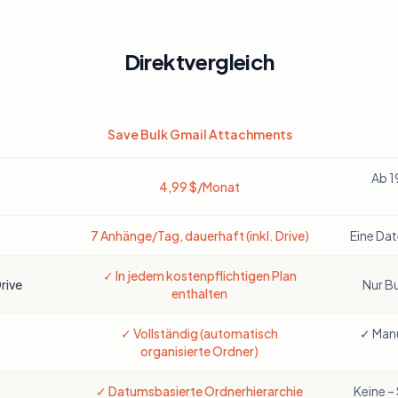
Direktvergleich
Save Bulk Gmail Attachments
Save Bulk Gmail Attachments und AttachDock
Ab 1
4,99 $/Monat
7 Anhänge/Tag, dauerhaft (inkl. Drive)
Eine Dat
✓ In jedem kostenpflichtigen Plan
rive
Nur Bu
enthalten
✓ Vollständig (automatisch
✓ Manu
organisierte Ordner)
✓ Datumsbasierte Ordnerhierarchie
Keine –