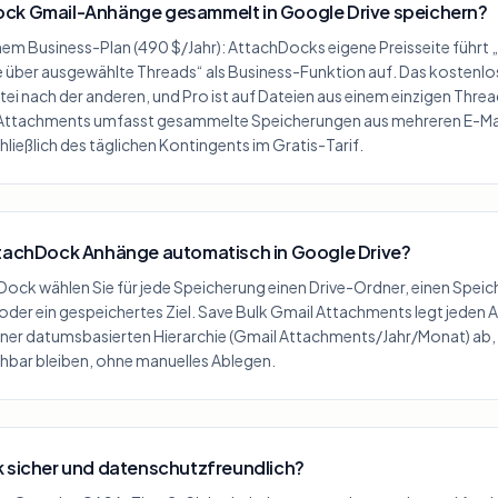
ck Gmail-Anhänge gesammelt in Google Drive speichern?
seinem Business-Plan (490 $/Jahr): AttachDocks eigene Preisseite füh
ve über ausgewählte Threads“ als Business-Funktion auf. Das kostenl
tei nach der anderen, und Pro ist auf Dateien aus einem einzigen Thre
Attachments umfasst gesammelte Speicherungen aus mehreren E-Mails
hließlich des täglichen Kontingents im Gratis-Tarif.
ttachDock Anhänge automatisch in Google Drive?
Dock wählen Sie für jede Speicherung einen Drive-Ordner, einen Speich
 oder ein gespeichertes Ziel. Save Bulk Gmail Attachments legt jeden
iner datumsbasierten Hierarchie (Gmail Attachments/Jahr/Monat) ab
hbar bleiben, ohne manuelles Ablegen.
k sicher und datenschutzfreundlich?