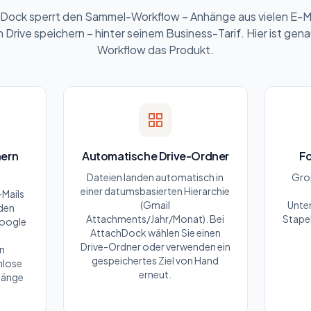
Dock sperrt den Sammel-Workflow – Anhänge aus vielen E-Ma
n Drive speichern – hinter seinem Business-Tarif. Hier ist gen
Workflow das Produkt.
ern
Automatische Drive-Ordner
Fo
Dateien landen automatisch in
Gro
einer datumsbasierten Hierarchie
-Mails
(Gmail
Unter
eden
Attachments/Jahr/Monat). Bei
Stapel
Google
AttachDock wählen Sie einen
Drive-Ordner oder verwenden ein
an
gespeichertes Ziel von Hand
nlose
erneut.
hänge