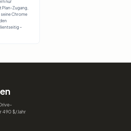
rn nur
ft Plan-Zugang,
nd seine Chrome
 den
ientseitig –
den
Drive-
ür 490 $/Jahr