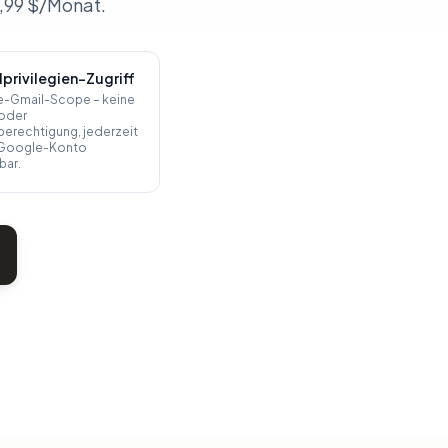
,99 $/Monat.
privilegien-Zugriff
e-Gmail-Scope – keine
oder
erechtigung, jederzeit
m Google-Konto
bar.