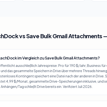
chDock vs Save Bulk Gmail Attachments 
tachDock im Vergleich zu Save Bulk Gmail Attachments?
entlicht ausschließlich Jahrespreise: Pro für 190 $/Jahr, Business fü
 – und das gesammelte Speichern in Drive über mehrere Threads hinweg
stenloses Kontingent speichert eine Datei nach der anderen in Drive. 
et 4,99 $/Monat, gesammelte Drive-Speicherungen inklusive, und s
Anhängen/Tag schließt Drive bereits ein. Verifiziert Juli 2026.