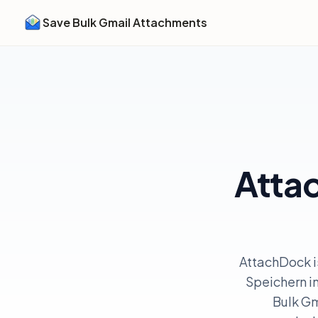
Save Bulk Gmail Attachments
Attac
AttachDock i
Speichern in
Bulk G