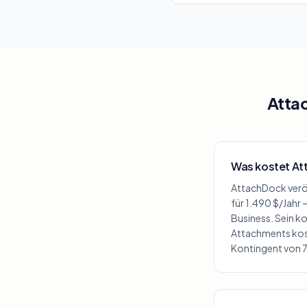
Atta
Was kostet At
AttachDock veröff
für 1.490 $/Jahr
Business. Sein ko
Attachments kost
Kontingent von 7 