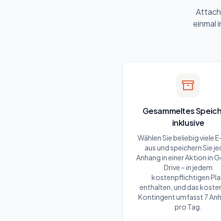
Attach
einmal i
Gesammeltes Speich
inklusive
Wählen Sie beliebig viele E
aus und speichern Sie j
Anhang in einer Aktion in 
Drive – in jedem
kostenpflichtigen Pl
enthalten, und das koste
Kontingent umfasst 7 An
pro Tag.