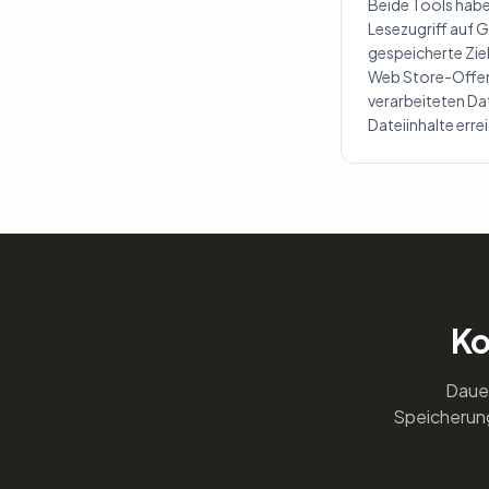
Beide Tools hab
Lesezugriff auf G
gespeicherte Zie
Web Store-Offen
verarbeiteten Da
Dateiinhalte erre
Ko
Dauer
Speicherunge