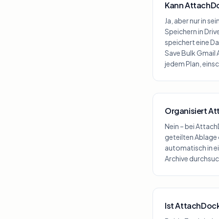
Kann AttachDo
Ja, aber nur in 
Speichern in Dri
speichert eine Da
Save Bulk Gmail 
jedem Plan, einsc
Organisiert A
Nein – bei Attach
geteilten Ablage
automatisch in e
Archive durchsuc
Ist AttachDoc