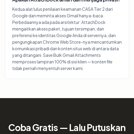
Kedua alat lulus penilaian keamanan CASA Tier 2 dari
Google dan meminta akses Gmail hanya-baca.
Perbedaannya ada pada arsitektur: AttachDock
mengaitkan akses paket, tujuan tersimpan, dan
preferensi ke identitas Google Anda di servernya, dan
pengungkapan Chrome Web Store-nya mencantumkan
komunikasi pribadi dan konten situs web di antara data
yang ditangani. Save Bulk Gmail Attachments
memproses lampiran 100% di sisi klien — konten file
tidak pernah menyentuh server kami.
Coba Gratis — Lalu Putuskan