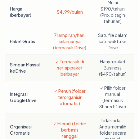
Mulai
Harga
$190/tahun
$4.99/bulan
(berbayar)
(Pro, ditagih
tahunan)
7 lampiran/hari,
Satu file dalam
Paket Gratis
selamanya
satu waktu ke
(termasuk Drive)
Drive
✓ Termasuk di
Hanya paket
Simpan Massal
setiap paket
Business
ke Drive
berbayar
($490/tahun)
✓ Pilih folder
✓ Penuh (folder
Integrasi
manual
terorganisir
Google Drive
(termasuk
otomatis)
Shared Drive)
Tidak ada —
✓ Hierarki folder
Organisasi
Anda memilih
berbasis
Otomatis
folder secara
tanggal