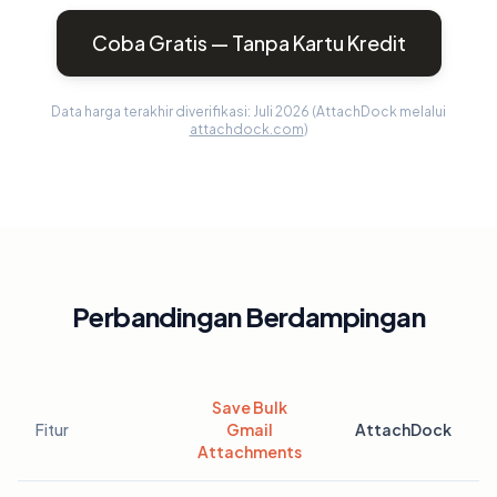
Coba Gratis — Tanpa Kartu Kredit
Data harga terakhir diverifikasi: Juli 2026 (AttachDock melalui
attachdock.com
)
Perbandingan Berdampingan
Save Bulk
Fitur
Gmail
AttachDock
Attachments
Perbandingan fitur antara Save Bulk Gmail Attachments dan Atta