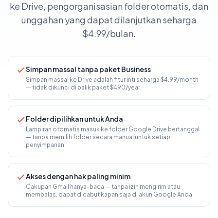
ke Drive, pengorganisasian folder otomatis, dan
unggahan yang dapat dilanjutkan seharga
$4.99/bulan.
Simpan massal tanpa paket Business
Simpan massal ke Drive adalah fitur inti seharga $4.99/month
— tidak dikunci di balik paket $490/year.
Folder dipilihkan untuk Anda
Lampiran otomatis masuk ke folder Google Drive bertanggal
— tanpa memilih folder secara manual untuk setiap
penyimpanan.
Akses dengan hak paling minim
Cakupan Gmail hanya-baca — tanpa izin mengirim atau
membalas, dapat dicabut kapan saja di akun Google Anda.