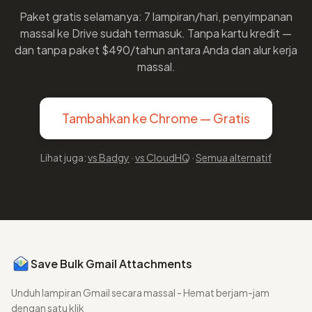
Paket gratis selamanya: 7 lampiran/hari, penyimpanan
massal ke Drive sudah termasuk. Tanpa kartu kredit —
dan tanpa paket $490/tahun antara Anda dan alur kerja
massal.
Tambahkan ke Chrome — Gratis
Lihat juga:
vs Badgy
·
vs CloudHQ
·
Semua alternatif
Save Bulk Gmail Attachments
Unduh lampiran Gmail secara massal - Hemat berjam-jam
dengan satu klik