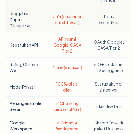
manual
Unggahan
✓ Ya (dukungan
Tidak
Dapat
batch besar)
disebutkan
Dilanjutkan
API resmi
OAuth Google,
Kepatuhan API
Google, CASA
CASA Tier 2
Tier 2
Rating Chrome
5.0★ (3 ulasan,
4.3★ (6 ulasan)
WS
~19 pengguna)
100% di sisi
Status akun di
Model Privasi
klien
sisi server
Penanganan File
✓ Chunking
Tidak diketahui
Besar
cerdas (5MB+)
Google
✓ Pribadi +
Shared Drive di
Workspace
Workspace
paket Business