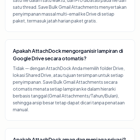
satu file dalam satu waktu, dan Pro dibatasi pada file dari
satu thread. Save Bulk Gmail Attachments menyertakan
penyimpanan massal multi-email ke Drive di setiap
paket, termasuk jatah harian paket gratis.
Apakah AttachDock mengorganisir lampiran di
Google Drive secara otomatis?
Tidak — dengan AttachDock Anda memilih folder Drive,
lokasi Shared Drive, atau tujuan tersimpan untuk setiap
penyimpanan. Save Bulk Gmail Attachments secara
otomatis menata setiap lampiran ke dalam hierarki
berbasis tanggal (Gmail Attachments/Tahun/Bulan),
sehingga arsip besar tetap dapat dicari tanpa penataan
manual.
Apakah AttachDock aman dan menjaga privasi?