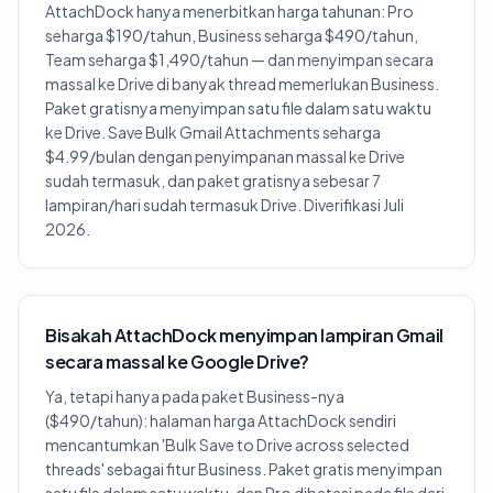
AttachDock hanya menerbitkan harga tahunan: Pro
seharga $190/tahun, Business seharga $490/tahun,
Team seharga $1,490/tahun — dan menyimpan secara
massal ke Drive di banyak thread memerlukan Business.
Paket gratisnya menyimpan satu file dalam satu waktu
ke Drive. Save Bulk Gmail Attachments seharga
$4.99/bulan dengan penyimpanan massal ke Drive
sudah termasuk, dan paket gratisnya sebesar 7
lampiran/hari sudah termasuk Drive. Diverifikasi Juli
2026.
Bisakah AttachDock menyimpan lampiran Gmail
secara massal ke Google Drive?
Ya, tetapi hanya pada paket Business-nya
($490/tahun): halaman harga AttachDock sendiri
mencantumkan 'Bulk Save to Drive across selected
threads' sebagai fitur Business. Paket gratis menyimpan