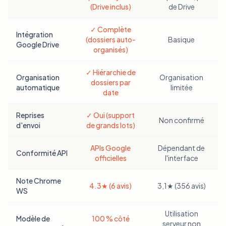
(Drive inclus)
de Drive
✓ Complète
Intégration
(dossiers auto-
Basique
Google Drive
organisés)
✓ Hiérarchie de
Organisation
Organisation
dossiers par
automatique
limitée
date
Reprises
✓ Oui (support
Non confirmé
d'envoi
de grands lots)
APIs Google
Dépendant de
Conformité API
officielles
l'interface
Note Chrome
4.3★ (6 avis)
3,1★ (356 avis)
WS
Utilisation
Modèle de
100 % côté
serveur non