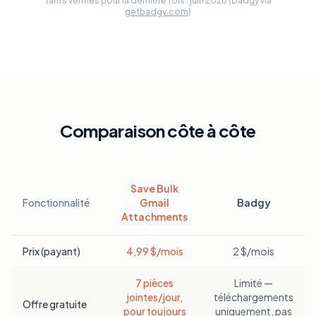
Tarifs vérifiés pour la dernière fois : juin 2026 (Badgy via
getbadgy.com
)
Comparaison côte à côte
Save Bulk
Fonctionnalité
Gmail
Badgy
Attachments
Comparaison des fonctionnalités entre Save Bulk Gmail Attachme
Prix (payant)
4,99 $/mois
2 $/mois
7 pièces
Limité —
jointes/jour,
téléchargements
Offre gratuite
pour toujours
uniquement, pas