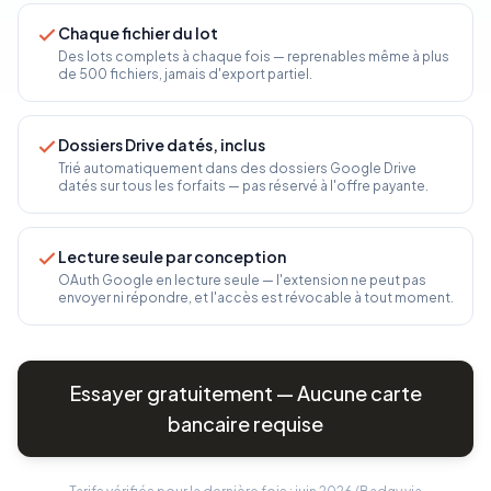
Chaque fichier du lot
Des lots complets à chaque fois — reprenables même à plus
de 500 fichiers, jamais d'export partiel.
Dossiers Drive datés, inclus
Trié automatiquement dans des dossiers Google Drive
datés sur tous les forfaits — pas réservé à l'offre payante.
Lecture seule par conception
OAuth Google en lecture seule — l'extension ne peut pas
envoyer ni répondre, et l'accès est révocable à tout moment.
Essayer gratuitement — Aucune carte
bancaire requise