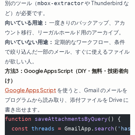
別のツール（
や Thunderbird な
mbox-extractor
ど）が必要です。
向いている用途：
一度きりのバックアップ、アカ
ウント移行、リーガルホールド用のアーカイブ。
向いていない用途：
定期的なワークフロー、条件
で絞り込んだ一部のメール、すぐに使えるファイル
が欲しい人。
方法3：Google Apps Script（DIY・無料・技術者向
け）
Google Apps Script
を使うと、Gmail のメールを
プログラムから読み取り、添付ファイルを Drive に
書き出せます。
function
 saveAttachmentsByQuery
() {
  const
 threads
 =
 GmailApp.
search
(
'has: