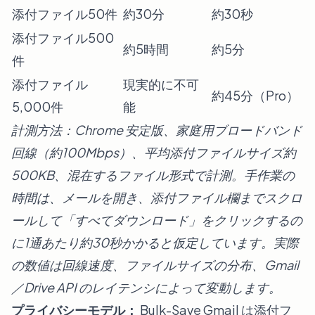
添付ファイル50件
約30分
約30秒
添付ファイル500
約5時間
約5分
件
添付ファイル
現実的に不可
約45分（Pro）
5,000件
能
計測方法：Chrome 安定版、家庭用ブロードバンド
回線（約100Mbps）、平均添付ファイルサイズ約
500KB、混在するファイル形式で計測。手作業の
時間は、メールを開き、添付ファイル欄までスクロ
ールして「すべてダウンロード」をクリックするの
に1通あたり約30秒かかると仮定しています。実際
の数値は回線速度、ファイルサイズの分布、Gmail
／Drive API のレイテンシによって変動します。
プライバシーモデル：
Bulk-Save Gmail は添付フ