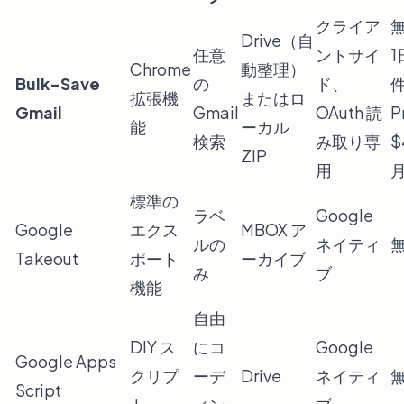
クライア
Drive（自
任意
ントサイ
1
Chrome
動整理）
Bulk-Save
の
ド、
拡張機
またはロ
Gmail
Gmail
OAuth 読
P
能
ーカル
検索
み取り専
$
ZIP
用
標準の
ラベ
Google
Google
エクス
MBOX ア
ルの
ネイティ
Takeout
ポート
ーカイブ
み
ブ
機能
自由
DIY ス
にコ
Google
Google Apps
クリプ
ーデ
Drive
ネイティ
Script