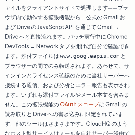
ァイルをクライアントサイドで処理します——ブラ
ウザ内で動作する拡張機能から、公式の Gmail お
よび Drive の JavaScript API を通じて Gmail →
Drive へと直接流れます。バッチ実行中に Chrome
DevTools → Network タブを開けば自分で確認でき
ます。添付ファイルは
と
www.googleapis.com
ブラウザーの間でのみ転送されます。あわせて、サ
インインとライセンス確認のために当社サーバーへ
接続する通信、および分析とエラー報告も表示され
ます。いずれも添付ファイルやメール本文を含みま
せん。この拡張機能の
OAuth スコープ
は Gmail の
読み取りと Drive への書き込みに限定されていま
す。他のツールはさまざまです。CloudHQ のよう
なホスト型サービスはメールを自社サーバー経由で