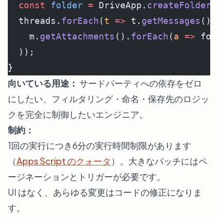
  const
 folder
 =
 DriveApp.
createFolder
(
  threads.
forEach
(
t
 =>
 t.
getMessages
().
    m.
getAttachments
().
forEach
(
a
 =>
 fol
  ));
}
向いている用途：
サードパーティへの依存をゼロ
にしたい、フィルタリング・命名・保存先のロジッ
クを完全に制御したいエンジニア。
制約：
1回の実行につき6分の実行時間制限があります
（
Apps Script のクォータ
）。大きなバッチにはペ
ージネーションとトリガーが必要です。
UI はなく、あらゆる変更はコードの修正になりま
す。