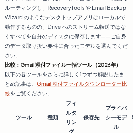
ルーティングし、RecoveryTools や Email Backup
Wizard のようなデスクトップアプリはローカルで
動作するものの、Drive へのストリーム転送ではな
くすべてを自分のディスクに保存します——ご自身
のデータ取り扱い要件に合ったモデルを選んでくだ
さい。
比較：Gmail 添付ファイル一括ツール（2026年）
以下の各ツールをさらに詳しく1つずつ解説したま
とめ記事は、
Gmail 添付ファイルダウンローダー比
較
をご覧ください。
フィ
プライバ
ルタ
ツール
種類
保存先
シーモデ
リン
ル
グ