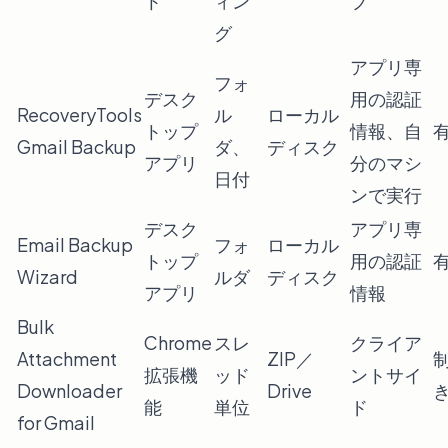
ト
ィン
ブ
グ
アプリ専
フォ
デスク
用の認証
RecoveryTools
ル
ローカル
トップ
情報、自
Gmail Backup
ダ、
ディスク
アプリ
分のマシ
日付
ンで実行
デスク
アプリ専
Email Backup
フォ
ローカル
トップ
用の認証
Wizard
ルダ
ディスク
アプリ
情報
Bulk
Chrome
スレ
クライア
Attachment
ZIP／
拡張機
ッド
ントサイ
Downloader
Drive
能
単位
ド
for Gmail