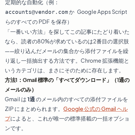
定期的な自動化（例：
か
Google Apps Script
accounts@vendor.com
らのすべての PDF を保存）
「一番いい方法」を探してこの記事にたどり着いた
なら、読者の80%が求めているのは2番目の選択肢
——絞り込んだメールの集合から添付ファイルを繰
り返し一括抽出する方法です。Chrome 拡張機能と
いうカテゴリは、まさにそのために存在します。
方法1：Gmail 標準の「すべてダウンロード」（1通の
メールのみ）
Gmail は
1通
のメール内のすべての添付ファイルを
ZIP にまとめられます。
Google 公式の Gmail ヘル
プ
によると、これが唯一の標準搭載の一括オプショ
ンです。