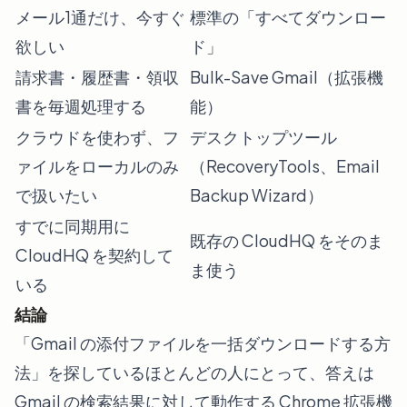
メール1通だけ、今すぐ
標準の「すべてダウンロー
欲しい
ド」
請求書・履歴書・領収
Bulk-Save Gmail（拡張機
書を毎週処理する
能）
クラウドを使わず、フ
デスクトップツール
ァイルをローカルのみ
（RecoveryTools、Email
で扱いたい
Backup Wizard）
すでに同期用に
既存の CloudHQ をそのま
CloudHQ を契約して
ま使う
いる
結論
「Gmail の添付ファイルを一括ダウンロードする方
法」を探しているほとんどの人にとって、答えは
Gmail の検索結果に対して動作する Chrome 拡張機