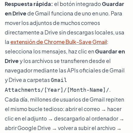
Respuesta rápida:
el botón integrado
Guardar
en Drive
de Gmail funciona de uno en uno. Para
mover los adjuntos de muchos correos
directamente a Drive sin descargas locales, usa
la
extensión de Chrome Bulk-Save Gmail
:
selecciona los mensajes, haz clic en
Guardar en
Drive
y los archivos se transfieren desde el
navegador mediante las APIs oficiales de Gmail
y Drive a carpetas
Gmail
.
Attachments/[Year]/[Month-Name]/
Cada día, millones de usuarios de Gmail repiten
el mismo bucle tedioso: abrir el correo → hacer
clic en el adjunto → descargarlo al ordenador →
abrir Google Drive → volver a subir el archivo →