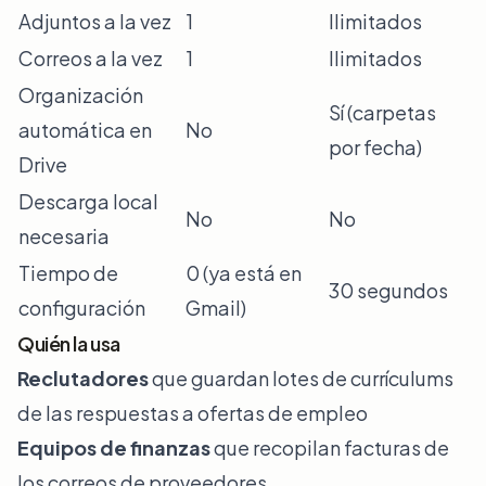
Adjuntos a la vez
1
Ilimitados
Correos a la vez
1
Ilimitados
Organización
Sí (carpetas
automática en
No
por fecha)
Drive
Descarga local
No
No
necesaria
Tiempo de
0 (ya está en
30 segundos
configuración
Gmail)
Quién la usa
Reclutadores
que guardan lotes de currículums
de las respuestas a ofertas de empleo
Equipos de finanzas
que recopilan facturas de
los correos de proveedores