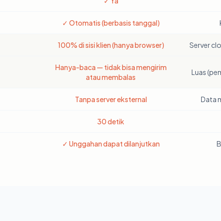
✓ Ya
✓ Otomatis (berbasis tanggal)
100% di sisi klien (hanya browser)
Server cl
Hanya-baca — tidak bisa mengirim
Luas (pem
atau membalas
Tanpa server eksternal
Data 
30 detik
✓ Unggahan dapat dilanjutkan
B