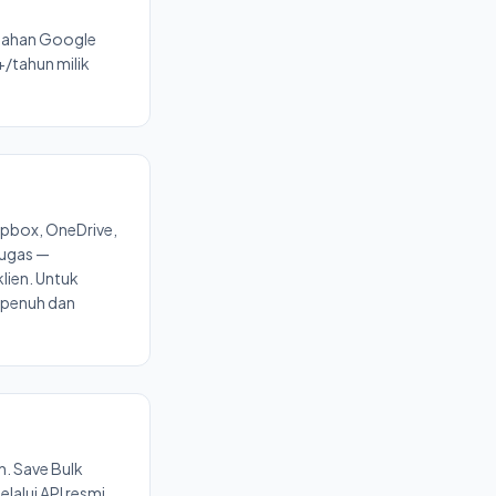
ggahan Google
+/tahun milik
opbox, OneDrive,
tugas —
lien. Untuk
n penuh dan
n. Save Bulk
lalui API resmi