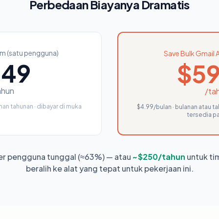
Perbedaan Biayanya Dramatis
m (satu pengguna)
Save Bulk Gmail 
149
$59
ahun
/ta
han tahunan · dibayar di muka
$4.99/bulan · bulanan atau ta
tersedia pa
r pengguna tunggal (≈63%) — atau
~$250/tahun
untuk ti
beralih ke alat yang tepat untuk pekerjaan ini.