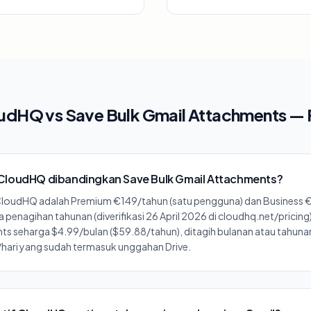
udHQ vs Save Bulk Gmail Attachments —
CloudHQ dibandingkan Save Bulk Gmail Attachments?
CloudHQ adalah Premium €149/tahun (satu pengguna) dan Business 
penagihan tahunan (diverifikasi 26 April 2026 di cloudhq.net/pricing)
s seharga $4.99/bulan ($59.88/tahun), ditagih bulanan atau tahuna
n/hari yang sudah termasuk unggahan Drive.