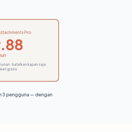
Attachments Pro
.88
hun
hunan · batalkan kapan saja ·
ket gratis
m 3 pengguna — dengan