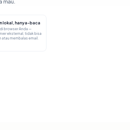
da mau.
an lokal, hanya-baca
 di browser Anda —
rver eksternal, tidak bisa
 atau membalas email.