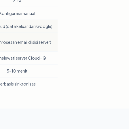
✓ Ya
Konfigurasi manual
oud (data keluar dari Google)
rosesan email di sisi server)
melewati server CloudHQ
5–10 menit
erbasis sinkronisasi