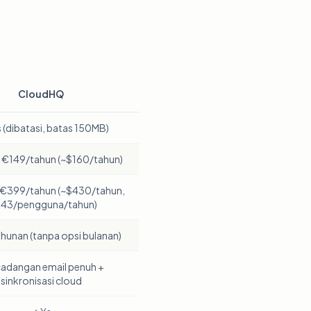
CloudHQ
s (dibatasi, batas 150MB)
€149/tahun (~$160/tahun)
 €399/tahun (~$430/tahun,
143/pengguna/tahun)
hunan (tanpa opsi bulanan)
adangan email penuh +
sinkronisasi cloud