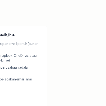
aik jika:
ipan email penuh (bukan
ropbox, OneDrive, atau
 Drive)
 perusahaan adalah
elacakan email, mail