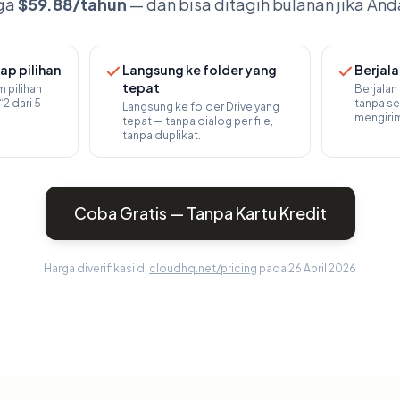
ga
$59.88/tahun
— dan bisa ditagih bulanan jika An
iap pilihan
Langsung ke folder yang
Berjal
tepat
m pilihan
Berjalan
2 dari 5
tanpa se
Langsung ke folder Drive yang
mengirim
tepat — tanpa dialog per file,
tanpa duplikat.
Coba Gratis — Tanpa Kartu Kredit
Harga diverifikasi di
cloudhq.net/pricing
pada 26 April 2026