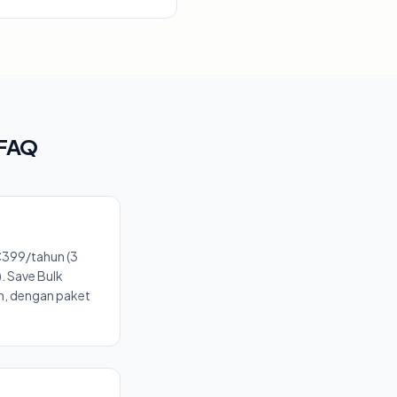
 FAQ
€399/tahun (3
. Save Bulk
n, dengan paket