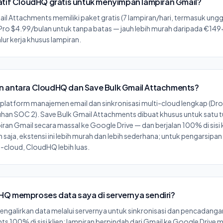
atif CloudHQ gratis untuk menyimpan lampiran Gmail?
ail Attachments memiliki paket gratis (7 lampiran/hari, termasuk un
 Pro $4.99/bulan untuk tanpa batas — jauh lebih murah daripada €149
ur kerja khusus lampiran.
 antara CloudHQ dan Save Bulk Gmail Attachments?
latform manajemen email dan sinkronisasi multi-cloud lengkap (Dr
uhan SOC 2). Save Bulk Gmail Attachments dibuat khusus untuk satu 
an Gmail secara massal ke Google Drive — dan berjalan 100% di sisi k
 saja, ekstensi ini lebih murah dan lebih sederhana; untuk pengarsipa
i-cloud, CloudHQ lebih luas.
Q memproses data saya di servernya sendiri?
galirkan data melalui servernya untuk sinkronisasi dan pencadanga
 100% di sisi klien: lampiran berpindah dari Gmail ke Google Drive me