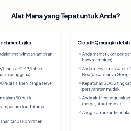
Alat Mana yang Tepat untuk Anda?
ttachments jika:
CloudHQ mungkin lebih b
adalah menyimpan lampiran
Anda memerlukan pengars
hanya lampiran)
/tahun vs €149/tahun
Anda menyinkronkan ke D
hun (3 pengguna)
Box (bukan hanya Google
0% di sisi klien (tanpa server
Kepatuhan SOC 2 tingkat
persyaratan mutlak
an dalam 30 detik
Anda aktif menggunakan p
merge, atau templat
nyimpanan cloud utama
Anggaran bukan kendala
ulanan tanpa komitmen