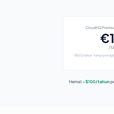
CloudHQ Premiu
€
/t
≈$160/tahun · hanya penagi
Hemat
~$100/tahun
pe