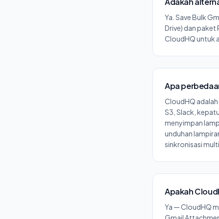
Adakah altern
Ya. Save Bulk Gm
Drive) dan paket
CloudHQ untuk al
Apa perbedaan
CloudHQ adalah p
S3, Slack, kepat
menyimpan lampir
unduhan lampiran
sinkronisasi mult
Apakah CloudH
Ya — CloudHQ men
Gmail Attachments