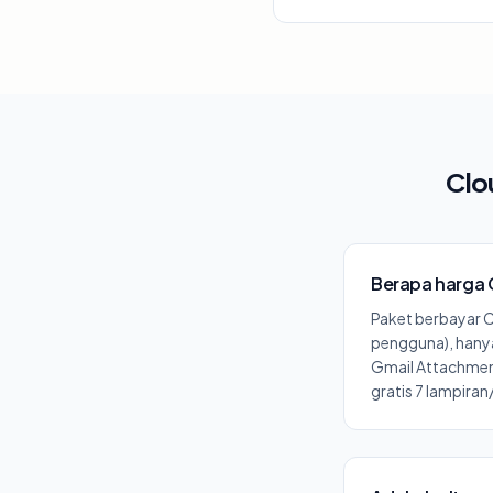
Clo
Berapa harga 
Paket berbayar 
pengguna), hanya 
Gmail Attachment
gratis 7 lampira