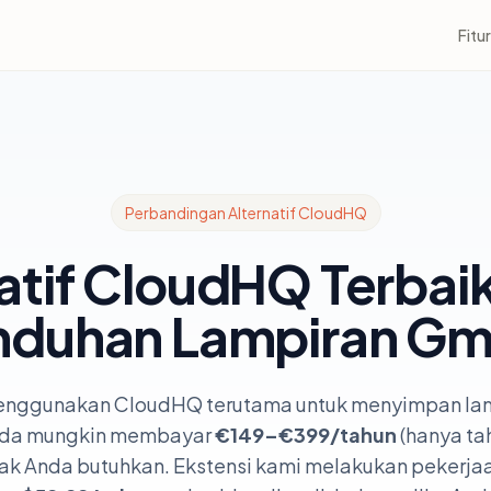
Fitur
Perbandingan Alternatif CloudHQ
atif CloudHQ Terbai
duhan Lampiran Gm
enggunakan CloudHQ terutama untuk menyimpan la
Anda mungkin membayar
€149–€399/tahun
(hanya ta
idak Anda butuhkan. Ekstensi kami melakukan pekerj