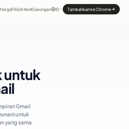
Harga
FAQ
Artikel
Dukungan
ID
Tambahkan ke Chrome
k untuk
ail
mpiran Gmail
hunan) untuk
aan yang sama