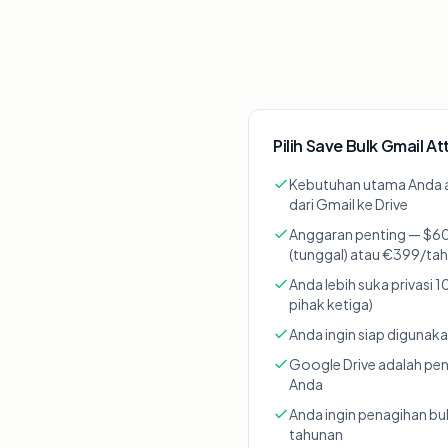
Pilih Save Bulk Gmail A
Kebutuhan utama Anda 
dari Gmail ke Drive
Anggaran penting — $60
(tunggal) atau €399/ta
Anda lebih suka privasi 10
pihak ketiga)
Anda ingin siap digunak
Google Drive adalah pe
Anda
Anda ingin penagihan b
tahunan