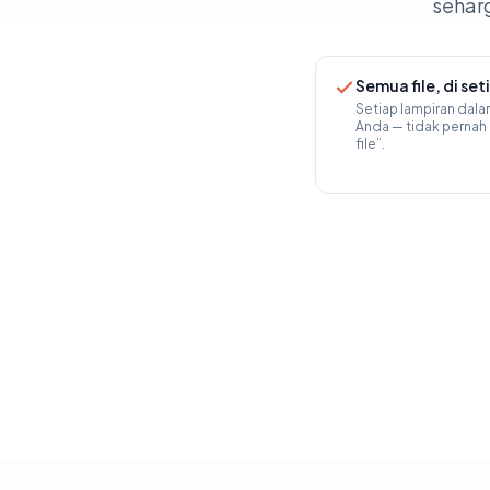
sehar
Semua file, di set
Setiap lampiran dala
Anda — tidak pernah “
file”.