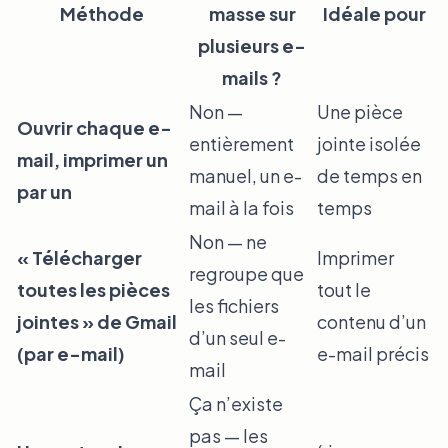
Méthode
masse sur
Idéale pour
plusieurs e-
mails ?
Non —
Une pièce
Ouvrir chaque e-
entièrement
jointe isolée
mail, imprimer un
manuel, un e-
de temps en
par un
mail à la fois
temps
Non — ne
« Télécharger
Imprimer
regroupe que
toutes les pièces
tout le
les fichiers
jointes » de Gmail
contenu d’un
d’un seul e-
(par e-mail)
e-mail précis
mail
Ça n’existe
pas — les