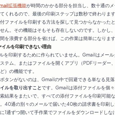
 Gmail拡張機能
が時間のかかる部分を担当し、数十通のメ
てくれるので、最後の印刷ステップは数秒で終わりま
付ファイルを印刷する方法を探して見つからなかった
せん。その機能はそもそも存在しないのです。しかし
間を浪費する部分を省けば、この作業は簡単になりま
ファイルを印刷できない理由
イルを印刷するために作られていません。Gmailはメー
ステム、またはファイルを開くアプリ（PDFリーダー
ど）の機能です。
ボタンがないのは、Gmailの中で回避できる単なる見
イルを取り出すこと
です。Gmailは添付ファイルを個
索結果をまたいで、すべての添付ファイルを印刷可能な
。40通の別々のメールで届いた40枚の請求書を印刷した
に1通ずつ開いて手作業でファイルをダウンロードしな