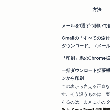
方法
メールを1通ずつ開いて
Gmailの「すべての添
ダウンロード」（メー
「印刷」系のChrome
一括ダウンロード拡張
ンから印刷
この表から言える正直な
す。そう謳うものは、実
あるのは、まさにその
ダ
Bulk-Save Gmail拡張