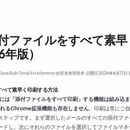
の添付ファイルをすべて素
26年版）
ave Bulk Gmail Attachments 創業者兼開発者
·
公開日 2026年6月11日
·
をすべて素早く印刷する方法
lには
「添付ファイルをすべて印刷」する機能は組み込ま
れるChrome拡張機能も存在しません
。印刷は常にご
ステップです。まず選択したメールのすべての添付ファ
ロードし、次にそれらのファイルを選択してファイルマ