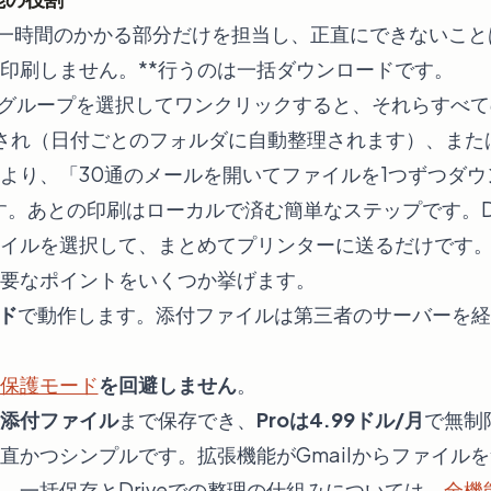
一時間のかかる部分だけを担当し、正直にできないこと
は印刷しません。**行うのは一括ダウンロードです。
ルのグループを選択してワンクリックすると、それらすべ
され（日付ごとのフォルダに自動整理されます）、また
より、「30通のメールを開いてファイルを1つずつダ
す。あとの印刷はローカルで済む簡単なステップです。Dr
イルを選択して、まとめてプリンターに送るだけです
要なポイントをいくつか挙げます。
ド
で動作します。添付ファイルは第三者のサーバーを経由
保護モード
を回避しません
。
の添付ファイル
まで保存でき、
Proは4.99ドル/月
で無制
直かつシンプルです。拡張機能がGmailからファイル
。一括保存とDriveでの整理の仕組みについては、
全機