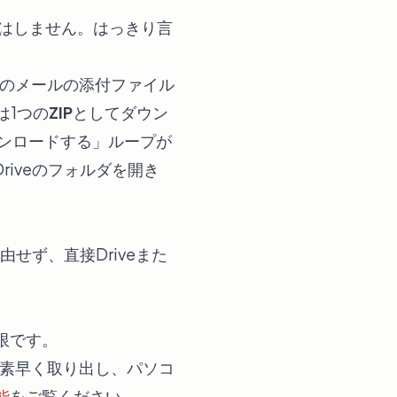
はしません。はっきり言
てのメールの添付ファイル
は1つの
ZIP
としてダウン
ウンロードする」ループが
iveのフォルダを開き
。
せず、直接Driveまた
限です。
を素早く取り出し、パソコ
能
をご覧ください。