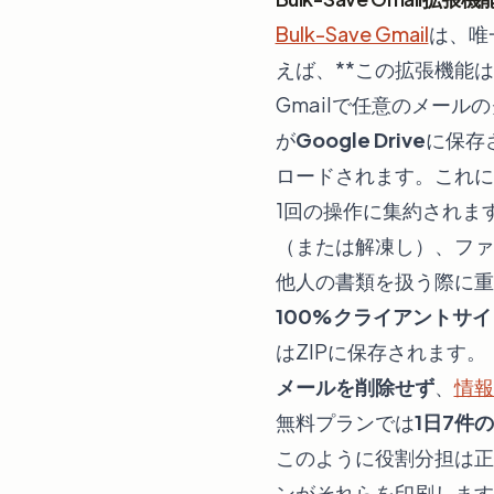
Bulk-Save Gmail
は、唯
えば、**この拡張機能
Gmailで任意のメー
が
Google Drive
に保存
ロードされます。これに
1回の操作に集約されま
（または解凍し）、ファ
他人の書類を扱う際に重
100%クライアントサイ
はZIPに保存されます。
メールを削除せず
、
情報
無料プランでは
1日7件
このように役割分担は正
ンがそれらを印刷します