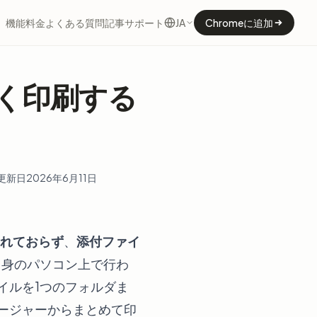
機能
料金
よくある質問
記事
サポート
JA
Chromeに追加
早く印刷する
更新日
2026年6月11日
れておらず
、
添付ファイ
自身のパソコン上で行わ
イルを1つのフォルダま
ネージャーからまとめて印