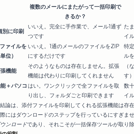
複数のメールにまたがって一括印刷で
きるか？
いいえ。完全に手作業で、メール1通ず
た
個別に印刷
つです
イ
付ファイルを
いいえ。1通のメールのファイルをZIP
特定
ル単位）
にするだけです
ル
そのようなものは存在しません。拡張
（
拡張機能
機能は代わりに印刷してくれません
す
機能＋パソコ
はい。ワンクリックで全ファイルを取
数
り出し、フォルダごと印刷できます
イ
結論は、添付ファイルを印刷してくれる拡張機能は存
際にはダウンロードのステップを行っているにすぎま
ウンロード
であり、それこそが一括保存ツールが取り
機能の役割